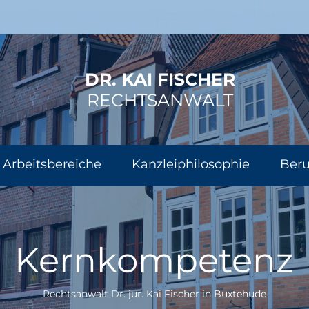
DR. KAI FISCHER
RECHTSANWALT
Arbeitsbereiche
Kanzleiphilosophie
Beru
Kernkompetenz
Rechtsanwalt Dr. jur. Kai Fischer in Buxtehude