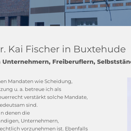
. Kai Fischer in Buxtehude
Unternehmern, Freiberuflern, Selbststä
hen Mandaten wie Scheidung,
ng u. a. betreue ich als
euerrecht verstärkt solche Mandate,
bedeutsam sind.
in denen die
ändigen, Unternehmern,
rechtlich vorzunehmen ist. Ebenfalls