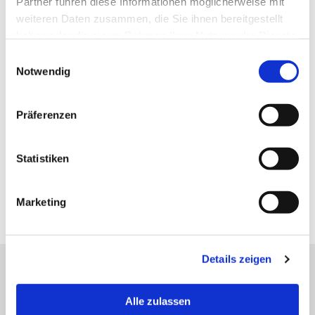
Partner führen diese Informationen möglicherweise mit
weiteren Daten zusammen, die Sie ihnen bereitgestellt
Verfügungen unter Lebenden
haben oder die sie im Rahmen Ihrer Nutzung der Dienste
gesammelt haben.
Einwilligungsauswahl
Beratung und Vertretung nach einem Erbfall
Notwendig
Pflichtteilsrecht
Präferenzen
Unternehmensnachfolge
Statistiken
Erbschaftssteuerrecht
Vertretung in Erbscheinverfahren und
Marketing
Zivilprozessen nach dem Erbfall
Details zeigen
Steuerrecht (Fachanwalt)
Alle zulassen